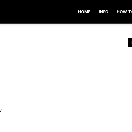
ver
HOME
INFO
HOW T
w