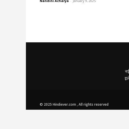
Nandini Acharya
-
January 9, 2025
नई
इल
© 2025 Hindiever.com , All rights reserved