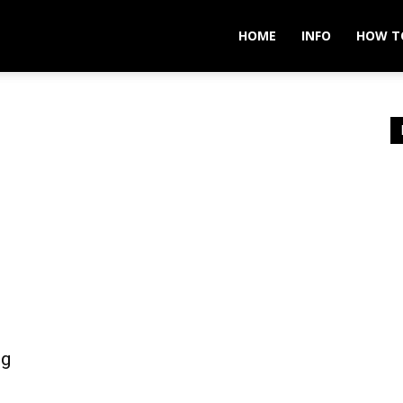
ver
HOME
INFO
HOW T
ng